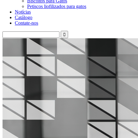
Biscoitos para Gatos
Petiscos liofilizados para gatos
Notícias
Catálogo
Contate-nos